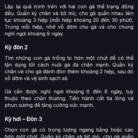
Lặp lại quá trình trên với hai con gà thể trạng đồng
đều. Quấn kỹ chân và bịt mỏ, cho gà quần nhau liên
tục khoảng 3 hiệp (mỗi hiệp khoảng 20 đến 30 phút).
Trong mỗi hiệp, nhớ vỗ đờm cho gà và cho chúng
nghỉ ngơi khoảng 9 ngày.
Kỳ đòn 2
Tìm những con gà trống to hơn một chút để có thể
tận dụng tốt cách nuôi gà đá chân mạnh. Quấn kỹ
chân và cho gà đánh đòn thêm khoảng 2 hiệp, sau đó
vỗ đờm và vệ sinh sạch sẽ.
Gà cần được nghỉ ngơi khoảng 6 đến 8 ngày, tuỳ
thuộc theo chấn thương. Tiến hành cắt tỉa lông và
phun sương để tăng cường sức mạnh.
Kỳ hơi – Đòn 3
Chọn con gà có trọng lượng ngang bằng hoặc cao
hơn một chút. Quấn kỹ chân và bịt mỏ, cho gà quần