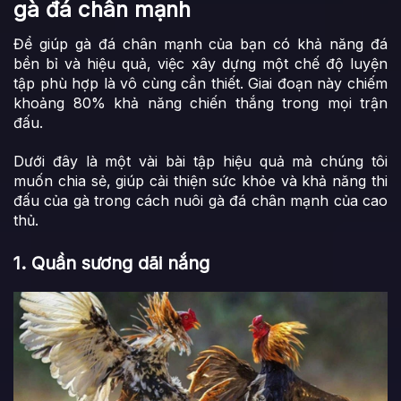
gà đá chân mạnh
Để giúp gà đá chân mạnh của bạn có khả năng đá
bền bỉ và hiệu quả, việc xây dựng một chế độ luyện
tập phù hợp là vô cùng cần thiết. Giai đoạn này chiếm
khoảng 80% khả năng chiến thắng trong mọi trận
đấu.
Dưới đây là một vài bài tập hiệu quả mà chúng tôi
muốn chia sẻ, giúp cải thiện sức khỏe và khả năng thi
đấu của gà trong cách nuôi gà đá chân mạnh của cao
thủ.
1. Quần sương dãi nắng