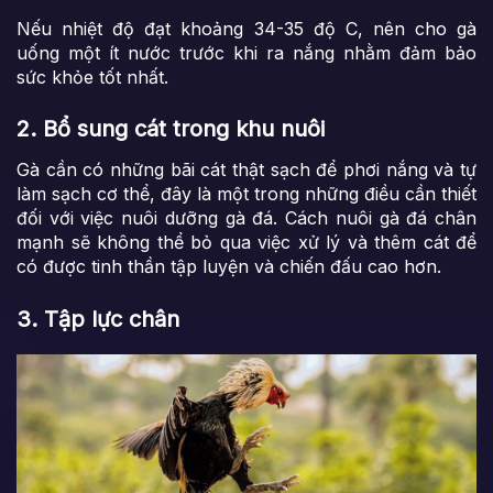
Nếu nhiệt độ đạt khoảng 34-35 độ C, nên cho gà
uống một ít nước trước khi ra nắng nhằm đảm bảo
sức khỏe tốt nhất.
2. Bổ sung cát trong khu nuôi
Gà cần có những bãi cát thật sạch để phơi nắng và tự
làm sạch cơ thể, đây là một trong những điều cần thiết
đối với việc nuôi dưỡng gà đá. Cách nuôi gà đá chân
mạnh sẽ không thể bỏ qua việc xử lý và thêm cát để
có được tinh thần tập luyện và chiến đấu cao hơn.
3. Tập lực chân