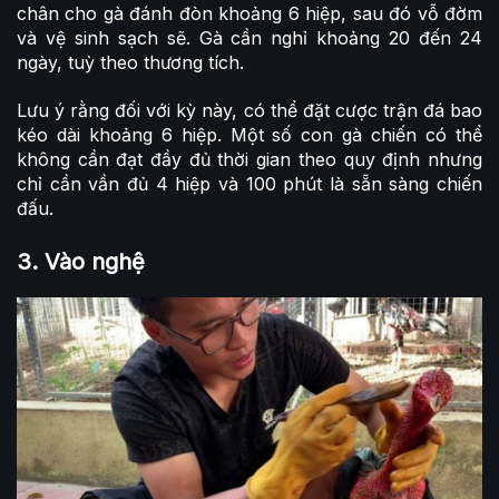
chân cho gà đánh đòn khoảng 6 hiệp, sau đó vỗ đờm
và vệ sinh sạch sẽ. Gà cần nghỉ khoảng 20 đến 24
ngày, tuỳ theo thương tích.
Lưu ý rằng đối với kỳ này, có thể đặt cược trận đá bao
kéo dài khoảng 6 hiệp. Một số con gà chiến có thể
không cần đạt đầy đủ thời gian theo quy định nhưng
chỉ cần vần đủ 4 hiệp và 100 phút là sẵn sàng chiến
đấu.
3. Vào nghệ