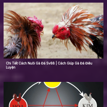
Chi Tiết Cách Nuôi Gà Đá Sv88 | Cách Giúp Gà Đá Điêu
Luyện