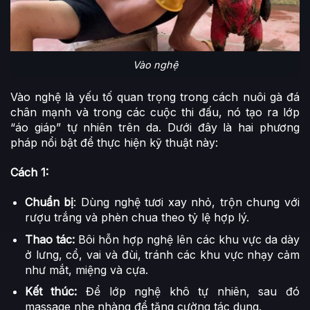
Vào nghệ
Vào nghệ là yếu tố quan trọng trong cách nuôi gà đá
chân mạnh và trong các cuộc thi đấu, nó tạo ra lớp
“áo giáp” tự nhiên trên da. Dưới đây là hai phương
pháp nổi bật để thực hiện kỹ thuật này:
Cách 1:
Chuẩn bị
: Dùng nghệ tươi xay nhỏ, trộn chung với
rượu trắng và phèn chua theo tỷ lệ hợp lý.
Thao tác:
Bôi hỗn hợp nghệ lên các khu vực da dày
ở lưng, cổ, vai và đùi, tránh các khu vực nhạy cảm
như mắt, miệng và cựa.
Kết thúc:
Để lớp nghệ khô tự nhiên, sau đó
massage nhẹ nhàng để tăng cường tác dụng.