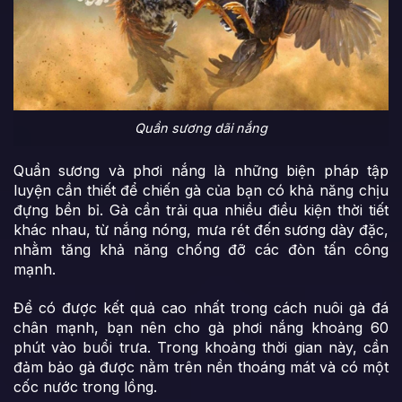
Quần sương dãi nắng
Quần sương và phơi nắng là những biện pháp tập
luyện cần thiết để chiến gà của bạn có khả năng chịu
đựng bền bỉ. Gà cần trải qua nhiều điều kiện thời tiết
khác nhau, từ nắng nóng, mưa rét đến sương dày đặc,
nhằm tăng khả năng chống đỡ các đòn tấn công
mạnh.
Để có được kết quả cao nhất trong cách nuôi gà đá
chân mạnh, bạn nên cho gà phơi nắng khoảng 60
phút vào buổi trưa. Trong khoảng thời gian này, cần
đảm bảo gà được nằm trên nền thoáng mát và có một
cốc nước trong lồng.