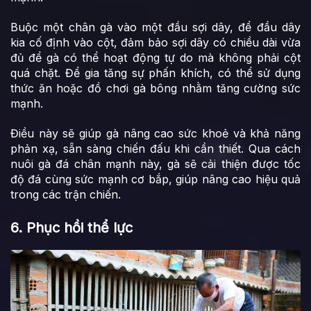
Buộc một chân gà vào một đầu sợi dây, để đầu dây
kia cố định vào cột, đảm bảo sợi dây có chiều dài vừa
đủ để gà có thể hoạt động tự do mà không phải cột
quá chặt. Để gia tăng sự phấn khích, có thể sử dụng
thức ăn hoặc đồ chơi gà bông nhằm tăng cường sức
mạnh.
Điều này sẽ giúp gà nâng cao sức khoẻ và khả năng
phản xạ, sẵn sàng chiến đấu khi cần thiết. Qua cách
nuôi gà đá chân mạnh này, gà sẽ cải thiện được tốc
độ đá cùng sức mạnh cơ bắp, giúp nâng cao hiệu quả
trong các trận chiến.
6. Phục hồi thể lực