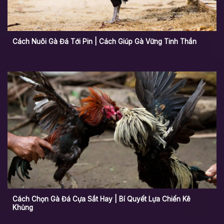
Cách Nuôi Gà Đá Tới Pin | Cách Giúp Gà Vững Tinh Thần
Cách Chọn Gà Đá Cựa Sắt Hay | Bí Quyết Lựa Chiến Kê
Khủng