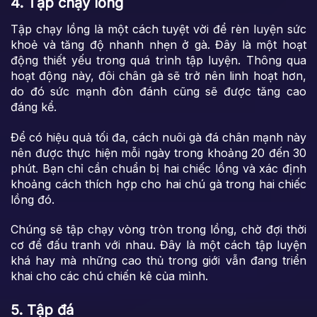
4. Tập chạy lồng
Tập chạy lồng là một cách tuyệt vời để rèn luyện sức
khoẻ và tăng độ nhanh nhẹn ở gà. Đây là một hoạt
động thiết yếu trong quá trình tập luyện. Thông qua
hoạt động này, đôi chân gà sẽ trở nên linh hoạt hơn,
do đó sức mạnh đòn đánh cũng sẽ được tăng cao
đáng kể.
Để có hiệu quả tối đa, cách nuôi gà đá chân mạnh này
nên được thực hiện mỗi ngày trong khoảng 20 đến 30
phút. Bạn chỉ cần chuẩn bị hai chiếc lồng và xác định
khoảng cách thích hợp cho hai chú gà trong hai chiếc
lồng đó.
Chúng sẽ tập chạy vòng tròn trong lồng, chờ đợi thời
cơ để đấu tranh với nhau. Đây là một cách tập luyện
khá hay mà những cao thủ trong giới vẫn đang triển
khai cho các chú chiến kê của mình.
5. Tập đá