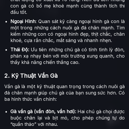
con gà có bố mẹ khoẻ mạnh cùng thành tích thi
đấu tốt.
Ngoại Hình
: Quan sát kỹ càng ngoại hình gà con là
một trong những cách nuôi gà đá chân mạnh. Tìm
kiếm những con có ngoại hình đẹp, thịt chắc, chân
khoẻ, cựa rắn chắc, mắt sáng và nhanh nhẹn.
Thái Độ:
Ưu tiên những chú gà có tính tình lỳ đòn,
phản xạ nhạy bén với môi trường xung quanh, cho
thấy khả năng chiến thắng cao.
2. Kỹ Thuật Vần Gà
Vần gà là một kỹ thuật quan trọng trong cách nuôi gà
đá chân mạnh giúp chú gà của bạn sung sức hơn. Có
ba hình thức vần chính:
Gà vần gà (vần đòn, vần hơi):
Hai chú gà chọi được
buộc chân lại và bịt mỏ, cho phép chúng tự do
“quần thảo” với nhau.