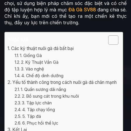
chọi, sử dụng biện pháp chăm sóc đặc biệt và có chế
độ tập luyện hợp lý mà mục
Đà Gà SV88
đang chia sẻ.
Chỉ khi ấy, bạn mới có thể tạo ra một chiến kê thực
thụ, đầy uy lực trên chiến trường.
Mục lục
Các kỹ thuật nuôi gà đá bất bại
1. Giống Gà
2. Kỹ Thuật Vần Gà
3. Vào nghệ
4. Chế độ dinh dưỡng
Yếu tố thành công trong cách nuôi gà đá chân mạnh
1. Quần sương dãi nắng
2. Bổ sung cát trong khu nuôi
3. Tập lực chân
4. Tập chạy lồng
5. Tập đá
6. Phục hồi thể lực
Kết Lại