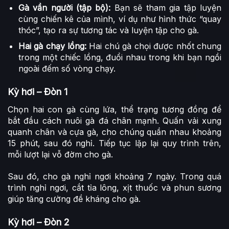
Gà vần người (tập bộ):
Bạn sẽ tham gia tập luyện
cùng chiến kê của mình, ví dụ như hình thức “quay
thóc”, tạo ra sự tương tác và luyện tập cho gà.
Hai gà chạy lồng:
Hai chú gà chọi được nhốt chung
trong một chiếc lồng, đuổi nhau trong khi bạn ngồi
ngoài đếm số vòng chạy.
Kỳ hơi – Đòn 1
Chọn hai con gà cùng lứa, thể trạng tương đồng để
bắt đầu cách nuôi gà đá chân mạnh. Quấn vải xung
quanh chân và cựa gà, cho chúng quần nhau khoảng
15 phút, sau đó nghỉ. Tiếp tục lặp lại quy trình trên,
mỗi lượt lại vỗ đờm cho gà.
Sau đó, cho gà nghỉ ngơi khoảng 7 ngày. Trong quá
trình nghỉ ngơi, cắt tỉa lông, xịt thuốc và phun sương
giúp tăng cường đề kháng cho gà.
Kỳ hơi – Đòn 2