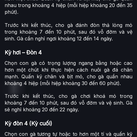
nhau trong khoảng 4 hiệp (mỗi hiệp khoảng 20 đến 35
phút).
Trước khi kết thúc, cho gà đánh đòn thả lỏng mỏ
trong khoảng 7 đến 10 phút, sau đó vỗ đờm và vệ
sinh. Gà cần nghỉ ngơi khoảng 12 đến 14 ngày.
Kỳ hơi – Đòn 4
Chọn con gà có trọng lượng ngang bằng hoặc cao
hơn một chút khi thực hiện cách nuôi gà đá chân
mạnh. Quấn kỹ chân và bịt mỏ, cho gà quần nhau
khoảng 4 hiệp (mỗi hiệp khoảng 30 đến 60 phút).
Trước khi kết thúc, cho gà chơi khoá mỏ trong
khoảng 7 đến 10 phút, sau đó vỗ đờm và vệ sinh. Gà
sẽ nghỉ khoảng 20 đến 22 ngày.
Kỳ đòn 4 (Kỳ cuối)
Chọn con gà tương tự hoặc to hơn một tí và quấn kỹ