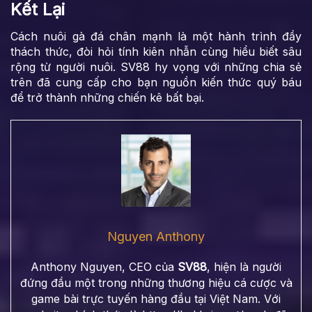
Kết Lại
Cách nuôi gà đá chân mạnh là một hành trình đầy
thách thức, đòi hỏi tính kiên nhẫn cùng hiểu biết sâu
rộng từ người nuôi. SV88 hy vọng với những chia sẻ
trên đã cung cấp cho bạn nguồn kiến thức quý báu
để trở thành những chiến kê bất bại.
Nguyen Anthony
Anthony Nguyen, CEO của
SV88
, hiện là người
đứng đầu một trong những thương hiệu cá cược và
game bài trực tuyến hàng đầu tại Việt Nam. Với