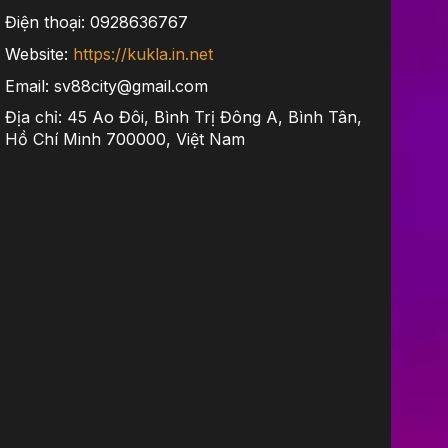
Điện thoại: 0928636767
Website:
https://kukla.in.net
Email:
sv88city@gmail.com
Địa chỉ: 45 Ao Đôi, Bình Trị Đông A, Bình Tân,
Hồ Chí Minh 700000, Việt Nam