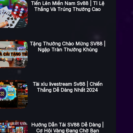
Tiến Lên Miền Nam Sv88 | Tỉ Lệ
Thắng Và Trúng Thưởng Cao
Tặng Thưởng Chào Mừng SV88 |
Ngập Tràn Thưởng Khủng
Tài xỉu livestream Sv88 | Chiến
Thắng Dễ Dàng Nhất 2024
Hướng Dẫn Tải SV88 Dễ Dàng |
Cơ Hội Vàng Đang Chờ Bạn