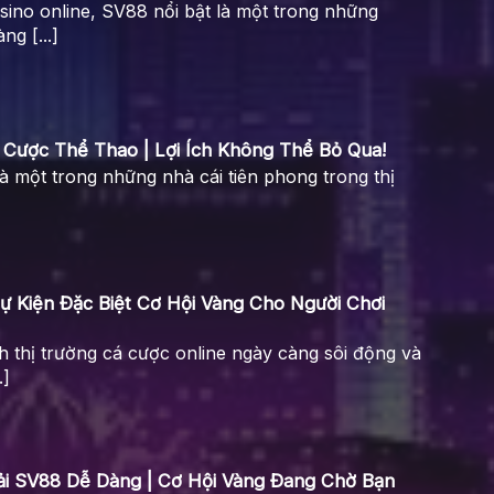
asino online, SV88 nổi bật là một trong những
ng [...]
 dẫn SV88 lại quan trọng?
 SV88 đã được chứng minh rõ ràng qua nhiều năm
 Cược Thể Thao | Lợi Ích Không Thể Bỏ Qua!
c này vẫn chưa có dấu hiệu hạ nhiệt, cho thấy vẫn
là một trong những nhà cái tiên phong trong thị
à mày mò hơn.
 tảng khác, chưa được xác minh về độ uy tín và tính
o khiến cho mọi người mất tài khoản hoặc nặng hơn
ủa chính mình.
ự Kiện Đặc Biệt Cơ Hội Vàng Cho Người Chơi
tác vấn đề gì trên website của nhà cái SV88 thì cần
h thị trường cá cược online ngày càng sôi động và
 an toàn lại vừa thành công một cách nhanh chóng
.]
 nhất của Hướng dẫn SV88
i SV88 Dễ Dàng | Cơ Hội Vàng Đang Chờ Bạn