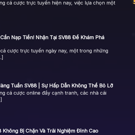
ờng cá cược trực tuyến hiện nay, việc lựa chọn một
Cần Nạp Tiền! Nhận Tại SV88 Để Khám Phá
uyên mục Hướng dẫn SV88
i cá cược trực tuyến ngày nay, một trong những
.]
a vào
SV88
, việc liên hệ đến nhà cái có thể khá ngại
chuyên mục Hướng dẫn SV88 là cực kỳ cần thiết cho
àng Tuần SV88 | Sự Hấp Dẫn Không Thể Bỏ Lỡ
 giới thiệu nhanh qua những cách đăng ký, đăng
ờng cá cược online đầy cạnh tranh, các nhà cái
rong này, mọi người sẽ được hướng dẫn một cách chi
.]
 thực hiện ngay lập tức.
ời cần phải đọc kỹ lưỡng để thực hiện 1 cách hoàn
 thông tin quan trọng mà khiến cho bản thân không
8 Không Bị Chặn Và Trải Nghiệm Đỉnh Cao