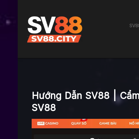
Chuyển
đến
nội
SV8
dung
Hướng Dẫn SV88 | Cẩm
SV88