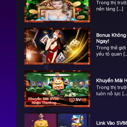
Trong thị trư
nền tảng [...]
Bonus Không 
Ngay!
Giới thiệu về ch
Trong thế giớ
yếu tố quan [..
Đối với những anh em cược thủ mới tham gi
ngùng. Điều này khiến cho việc xuất hiện 
mọi người.
Khuyến Mãi H
Trong chuyên mục này, mọi người sẽ được
Trong thị trư
nhập, nạp tiền, rút tiền,… Khi nghiên cứu t
luôn nỗ lực [..
tiết và giúp cho bất cứ ai cũng có thể hiểu để
Tuy nhiên, quan trọng nhất vẫn là mọi ngư
chỉnh. Tránh việc đọc nhanh mà bỏ lỡ những
thể thao tác thành công.
Link Vào SV8