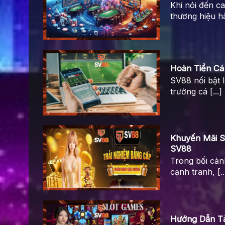
Khi nói đến c
thương hiệu hà
Tại sao mục Hướng
Tầm quan trọng của chuyên mục Hướng dẫn
Hoàn Tiền Cá
hoạt động. Vì lượng truy cập vào chuyên mụ
SV88 nổi bật 
rất nhiều anh em thích việc tự nghiên cứu v
trường cá [...]
Thay vì mọi người phải tìm kiếm trên các nền
an toàn. Thậm chí, có nhiều website giả mạ
là mất đi toàn bộ tiền thắng cược trước đó c
Khuyến Mãi S
SV88
Chính vì điều này, mọi người khi muốn thao 
Trong bối cản
phải đọc qua Hướng dẫn SV88. Điều này vừa
cạnh tranh, [..
nhất cho chính tài khoản của mỗi người.
Các thông tin truy cập nhiều
Hướng Dẫn Tả