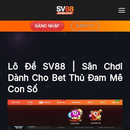
Chuyển
đến
nội
dung
ĐĂNG KÝ
ĐĂNG NHẬP
Lô Đề SV88 | Sân Chơi
Dành Cho Bet Thủ Đam Mê
Con Số