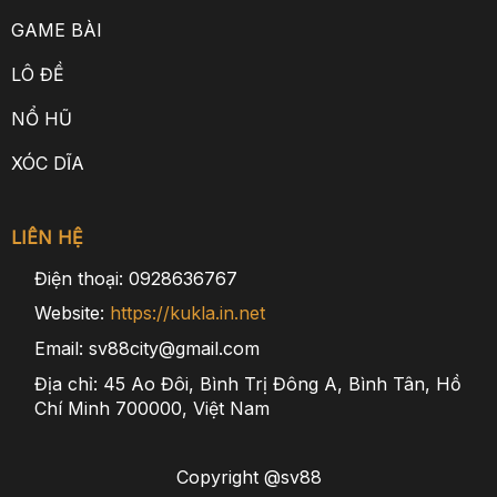
2. Bao lô
GAME BÀI
Cách chơi này trong Lô đề SV88 được rất nhiều
LÔ ĐỀ
anh em yêu thích và nhanh chóng trở nên phổ
biến. Khi chơi bao lô, người tham gia chỉ cần chọn
NỔ HŨ
ngẫu nhiên một con số đẹp từ 00 đến 99 để đặt
cược.
XÓC DĨA
Bạn sẽ giành chiến thắng nếu con số đó xuất hiện
trong bảng kết quả một hoặc nhiều lần. Điều này
LIÊN HỆ
có nghĩa là, số lần xuất hiện càng nhiều, tỷ lệ trả
thưởng của bạn càng cao, mang lại cơ hội thu về
Điện thoại: 0928636767
khoản lợi lớn.
Website:
https://kukla.in.net
Email:
sv88city@gmail.com
3. Đề đặc biệt
Địa chỉ: 45 Ao Đôi, Bình Trị Đông A, Bình Tân, Hồ
Đây là một trong những hình thức chơi đơn giản và
Chí Minh 700000, Việt Nam
phổ biến nhất hiện nay, người chơi chỉ cần chọn
một con số bất kỳ trong dãy từ 00 đến 99 tại Lô đề
SV88.
Copyright @sv88