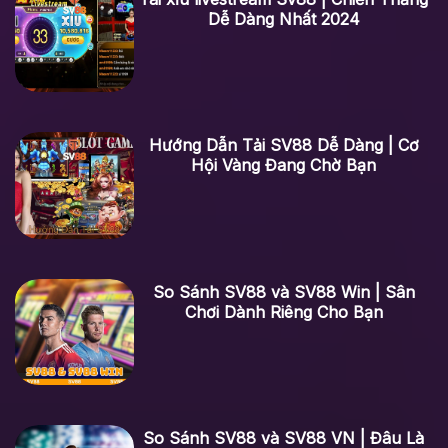
Dễ Dàng Nhất 2024
Hướng Dẫn Tải SV88 Dễ Dàng | Cơ
Hội Vàng Đang Chờ Bạn
So Sánh SV88 và SV88 Win | Sân
Chơi Dành Riêng Cho Bạn
So Sánh SV88 và SV88 VN | Đâu Là