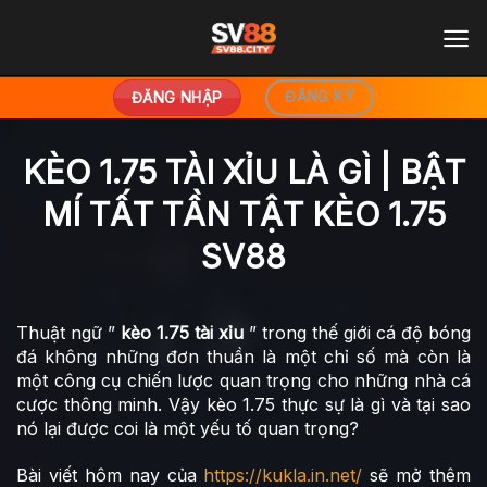
Chuyển
đến
nội
dung
ĐĂNG KÝ
ĐĂNG NHẬP
KÈO 1.75 TÀI XỈU LÀ GÌ | BẬT
MÍ TẤT TẦN TẬT KÈO 1.75
SV88
Thuật ngữ ”
kèo 1.75 tài xỉu
” trong thế giới cá độ bóng
đá không những đơn thuần là một chỉ số mà còn là
một công cụ chiến lược quan trọng cho những nhà cá
cược thông minh. Vậy kèo 1.75 thực sự là gì và tại sao
nó lại được coi là một yếu tố quan trọng?
Bài viết hôm nay của
https://kukla.in.net/
sẽ mở thêm