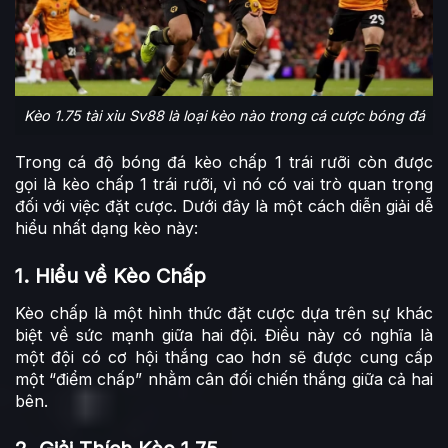
Kèo 1.75 tài xỉu Sv88 là loại kèo nào trong cá cược bóng đá
Trong cá độ bóng đá kèo chấp 1 trái rưỡi còn được
gọi là kèo chấp 1 trái rưỡi, vì nó có vai trò quan trọng
đối với việc đặt cược. Dưới đây là một cách diễn giải dễ
hiểu nhất dạng kèo này:
1. Hiểu về Kèo Chấp
Kèo chấp là một hình thức đặt cược dựa trên sự khác
biệt về sức mạnh giữa hai đội. Điều này có nghĩa là
một đội có cơ hội thắng cao hơn sẽ được cung cấp
một “điểm chấp” nhằm cân đối chiến thắng giữa cả hai
bên.