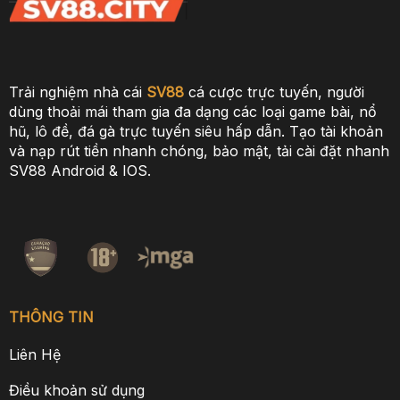
Trải nghiệm nhà cái
SV88
cá cược trực tuyến, người
dùng thoải mái tham gia đa dạng các loại game bài, nổ
hũ, lô đề, đá gà trực tuyến siêu hấp dẫn. Tạo tài khoản
và nạp rút tiền nhanh chóng, bảo mật, tải cài đặt nhanh
SV88 Android & IOS.
THÔNG TIN
Liên Hệ
Điều khoản sử dụng