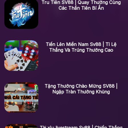
Tru Tiên SV88 | Quay Thưởng Cùng
Các Thần Tiên Bí Ẩn
Tiến Lên Miền Nam Sv88 | Tỉ Lệ
Thắng Và Trúng Thưởng Cao
Tặng Thưởng Chào Mừng SV88 |
Ngập Tràn Thưởng Khủng
Tài xỉu livestream Sv88 | Chiến Thắng