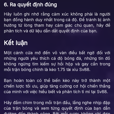
6. Ra quyết định đúng
Hãy luôn ghi nhớ rằng cảm xúc không phải là người
bạn đồng hành duy nhất trong cá độ. Để tránh bị ảnh
hưởng từ lòng tham hay cảm giác chủ quan, hãy để
phân tích và dữ liệu dẫn dắt quyết định của bạn.
Kết luận
Một cánh cửa mở đến vô vàn điều bất ngờ đối với
những người yêu thích cá độ bóng đá, những tín đồ
không ngừng tìm kiếm sự hồi hộp và gay cấn trong
mỗi trận bóng chính là kèo 1.75 tài xỉu Sv88.
Bạn hoàn toàn có thể biến kèo này trở thành một
chiến lược tối ưu, giúp tăng cường cơ hội chiến thắng
của mình với việc hiểu biết và phân tích tỉ mỉ tại Sv88.
Hãy đắm chìm trong mỗi trận đấu, lắng nghe nhịp đập
của trận bóng và xem từng quyết định của bạn dẫn
đường đến thành công. Bởi mỗi cược không chỉ đơn