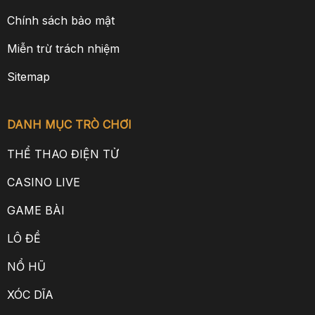
Chính sách bảo mật
Miễn trừ trách nhiệm
Sitemap
DANH MỤC TRÒ CHƠI
THỂ THAO ĐIỆN TỬ
CASINO LIVE
GAME BÀI
LÔ ĐỀ
NỔ HŨ
XÓC DĨA