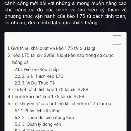
cánh cổng mới đối với những ai mong muốn nâng cao
khả năng cá độ của mình và tìm hiểu kỹ thêm về
phương thức vận hành của kèo 1.75 từ cách tính toán,
lợi nhuận, đến cách đặt cược chiến thắng.
Mục lục
Giới thiệu khái quát về kèo 1.75 tài xỉu là gì
Kèo 1.75 tài xỉu Sv88 là loại kèo nào trong cá cược
bóng đá
1. Hiểu về Kèo Chấp
2. Giải Thích Kèo 1.75
3. Ví Dụ Thực Tế
Chi tiết cách tính kèo 1.75 tài xỉu Sv88
Lợi ích khi chơi kèo 1.75 tài xỉu Sv88
Lời khuyên từ các bet thủ khi chơi kèo 1.75 tài xỉu
1. Phân tích kỹ lưỡng
2. Theo dõi biến động kèo
3. Quản lý dòng vốn
4. Đặt cược live