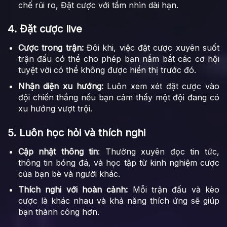
chế rủi ro, Đặt cược với tầm nhìn dài hạn.
4. Đặt cược live
Cược trong trận:
Đôi khi, việc đặt cược xuyên suốt
trận đấu có thể cho phép bạn nắm bắt các cơ hội
tuyệt vời có thể không được hiển thị trước đó.
Nhận diện xu hướng:
Luôn xem xét đặt cược vào
đội chiến thắng nếu bạn cảm thấy một đội đang có
xu hướng vượt trội.
5. Luôn học hỏi và thích nghi
Cập nhật thông tin
: Thường xuyên đọc tin tức,
thông tin bóng đá, và học tập từ kinh nghiệm cược
của bạn bè và người khác.
Thích nghi với hoàn cảnh:
Mỗi trận đấu và kèo
cược là khác nhau và khả năng thích ứng sẽ giúp
bạn thành công hơn.