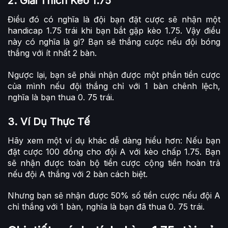
2. Giải Thích Kèo 1.75
Điều đó có nghĩa là đội bạn đặt cược sẽ nhận một
handicap 1.75 trái khi bạn bắt gặp kèo 1.75. Vậy điều
này có nghĩa là gì? Bạn sẽ thắng cược nếu đội bóng
thắng với ít nhất 2 bàn.
Ngược lại, bạn sẽ phải nhận được một phần tiền cược
của mình nếu đội thắng chỉ với 1 bàn chênh lệch,
nghĩa là bạn thua 0. 75 trái.
3. Ví Dụ Thực Tế
Hãy xem một ví dụ khác dễ dàng hiểu hơn: Nếu bạn
đặt cược 100 đồng cho đội A với kèo chấp 1.75. Bạn
sẽ nhận được toàn bộ tiền cược cộng tiền hoàn trả
nếu đội A thắng với 2 bàn cách biệt.
Nhưng bạn sẽ nhận được 50% số tiền cược nếu đội A
chỉ thắng với 1 bàn, nghĩa là bạn đã thua 0. 75 trái.