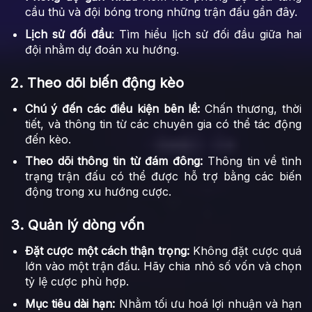
cầu thủ và đội bóng trong những trận đấu gần đây.
Lịch sử đối đầu
: Tìm hiểu lịch sử đối đầu giữa hai
đội nhằm dự đoán xu hướng.
2. Theo dõi biến động kèo
Chú ý đến các điều kiện bên lề:
Chấn thương, thời
tiết, và thông tin từ các chuyên gia có thể tác động
đến kèo.
Theo dõi thông tin từ đám đông:
Thông tin về tình
trạng trận đấu có thể được hỗ trợ bằng các biến
động trong xu hướng cược.
3. Quản lý dòng vốn
Đặt cược một cách thận trọng:
Không đặt cược quá
lớn vào một trận đấu. Hãy chia nhỏ số vốn và chọn
tỷ lệ cược phù hợp.
Mục tiêu dài hạn:
Nhằm tối ưu hoá lợi nhuận và hạn