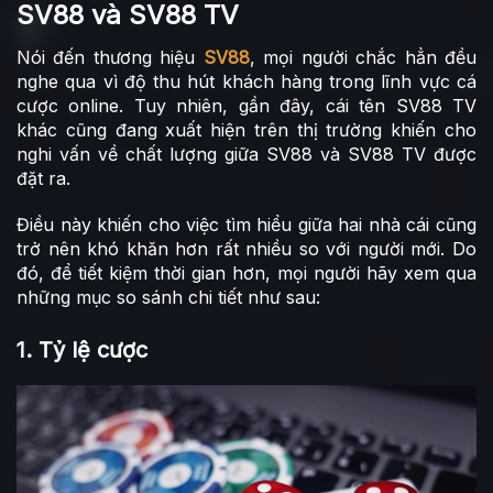
SV88 và SV88 TV
Nói đến thương hiệu
SV88
, mọi người chắc hẳn đều
nghe qua vì độ thu hút khách hàng trong lĩnh vực cá
cược online. Tuy nhiên, gần đây, cái tên SV88 TV
khác cũng đang xuất hiện trên thị trường khiến cho
nghi vấn về chất lượng giữa SV88 và SV88 TV được
đặt ra.
Điều này khiến cho việc tìm hiểu giữa hai nhà cái cũng
trở nên khó khăn hơn rất nhiều so với người mới. Do
đó, để tiết kiệm thời gian hơn, mọi người hãy xem qua
những mục so sánh chi tiết như sau:
1. Tỷ lệ cược