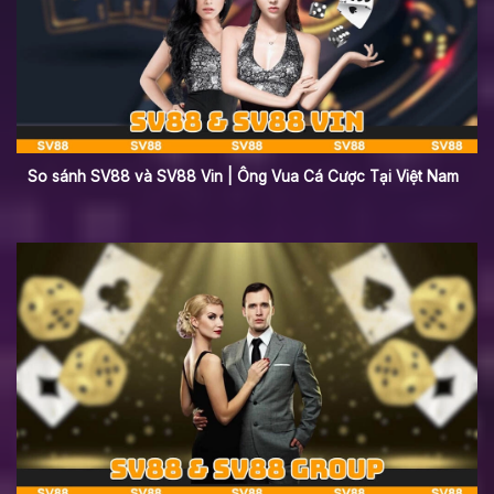
So sánh SV88 và SV88 Vin | Ông Vua Cá Cược Tại Việt Nam