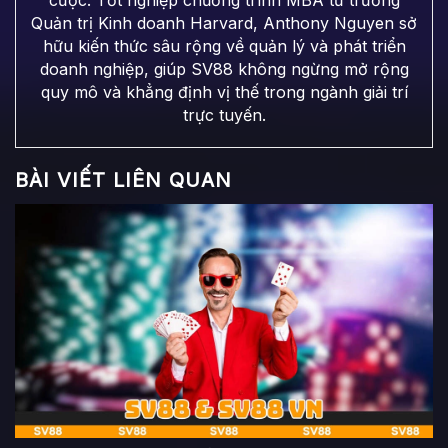
cược. Tốt nghiệp chương trình MBA từ trường
Quản trị Kinh doanh Harvard, Anthony Nguyen sở
hữu kiến thức sâu rộng về quản lý và phát triển
doanh nghiệp, giúp SV88 không ngừng mở rộng
quy mô và khẳng định vị thế trong ngành giải trí
trực tuyến.
BÀI VIẾT LIÊN QUAN