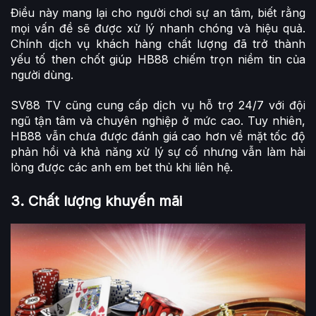
Điều này mang lại cho người chơi sự an tâm, biết rằng
mọi vấn đề sẽ được xử lý nhanh chóng và hiệu quả.
Chính dịch vụ khách hàng chất lượng đã trở thành
yếu tố then chốt giúp HB88 chiếm trọn niềm tin của
người dùng.
SV88 TV cũng cung cấp dịch vụ hỗ trợ 24/7 với đội
ngũ tận tâm và chuyên nghiệp ở mức cao. Tuy nhiên,
HB88 vẫn chưa được đánh giá cao hơn về mặt tốc độ
phản hồi và khả năng xử lý sự cố nhưng vẫn làm hài
lòng được các anh em bet thủ khi liên hệ.
3. Chất lượng khuyến mãi