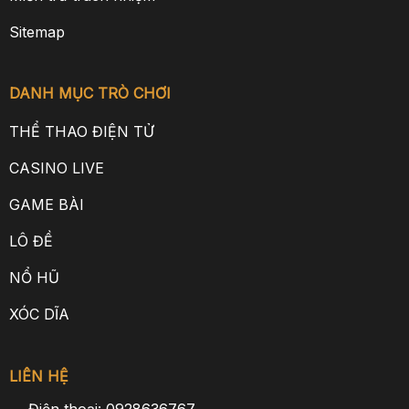
Sitemap
DANH MỤC TRÒ CHƠI
THỂ THAO ĐIỆN TỬ
CASINO LIVE
GAME BÀI
LÔ ĐỀ
NỔ HŨ
XÓC DĨA
LIÊN HỆ