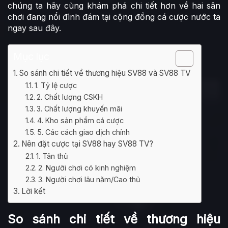
chúng ta hãy cùng khám phá chi tiết hơn về hai sân
chơi đang nổi đình đám tại cộng đồng cá cược nước ta
ngay sau đây.
Mục lục
So sánh chi tiết về thương hiệu SV88 và SV88 TV
1. Tỷ lệ cược
2. Chất lượng CSKH
3. Chất lượng khuyến mãi
4. Kho sản phẩm cá cược
5. Các cách giao dịch chính
Nên đặt cược tại SV88 hay SV88 TV?
1. Tân thủ
2. Người chơi có kinh nghiệm
3. Người chơi lâu năm/Cao thủ
Lời kết
So sánh chi tiết về thương hiệu