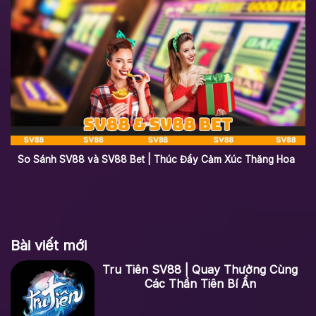
So Sánh SV88 và SV88 Bet | Thúc Đẩy Cảm Xúc Thăng Hoa
Bài viết mới
Tru Tiên SV88 | Quay Thưởng Cùng
Các Thần Tiên Bí Ẩn