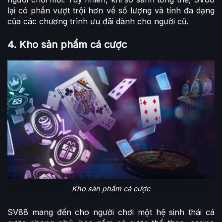
lại có phần vượt trội hơn về số lượng và tính đa dạng
của các chương trình ưu đãi dành cho người cũ.
4. Kho sản phẩm cá cược
Kho sản phẩm cá cược
SV88 mang đến cho người chơi một hệ sinh thái cá