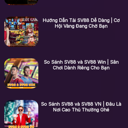
Hướng Dẫn Tải SV88 Dễ Dàng | Cơ
Hội Vàng Đang Chờ Bạn
So Sánh SV88 và SV88 Win | Sân
Chơi Dành Riêng Cho Bạn
So Sánh SV88 và SV88 VN | Đâu Là
Nơi Cao Thủ Thường Ghé