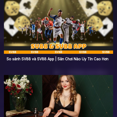
So sánh SV88 và SV88 App | Sân Chơi Nào Uy Tín Cao Hơn