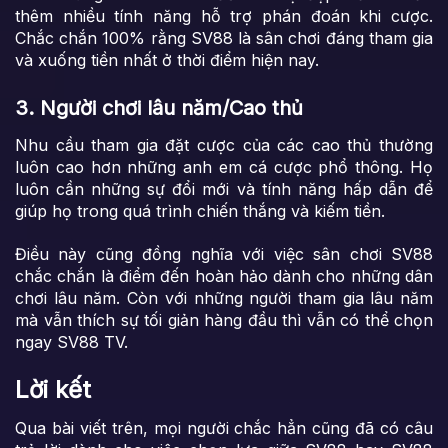
thêm nhiều tính năng hỗ trợ phán đoán khi cược.
Chắc chắn 100% rằng SV88 là sân chơi đáng tham gia
và xuống tiền nhất ở thời điểm hiện nay.
3. Người chơi lâu năm/Cao thủ
Nhu cầu tham gia đặt cược của các cao thủ thường
luôn cao hơn những anh em cá cược phổ thông. Họ
luôn cần những sự đổi mới và tính năng hấp dẫn để
giúp họ trong quá trình chiến thắng và kiếm tiền.
Điều này cũng đồng nghĩa với việc sân chơi SV88
chắc chắn là điểm đến hoàn hảo dành cho những dân
chơi lâu năm. Còn với những người tham gia lâu năm
mà vẫn thích sự tối giản hàng đầu thì vẫn có thể chọn
ngay SV88 TV.
Lời kết
Qua bài viết trên, mọi người chắc hẳn cũng đã có câu