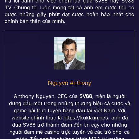
trả lời dành cho việc chọn lựa giữa SV88 hay SV88
TV. Chúng tôi luôn mong tất cả anh em cược thủ có
được những giây phút đặt cược hoàn hảo nhất cho
chính bản thân của mình.
Nguyen Anthony
Anthony Nguyen, CEO của
SV88
, hiện là người
đứng đầu một trong những thương hiệu cá cược và
game bài trực tuyến hàng đầu tại Việt Nam. Với
website chính thức là https://kukla.in.net/, anh đã
đưa SV88 trở thành điểm đến tin cậy cho những
người đam mê casino trực tuyến và các trò chơi cá