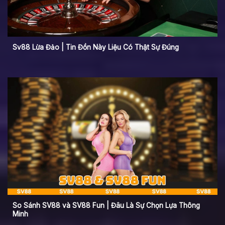
Sv88 Lừa Đảo | Tin Đồn Này Liệu Có Thật Sự Đúng
So Sánh SV88 và SV88 Fun | Đâu Là Sự Chọn Lựa Thông
Minh