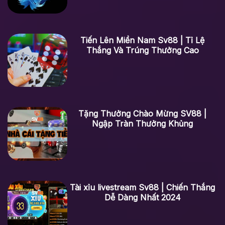
Tiến Lên Miền Nam Sv88 | Tỉ Lệ
Thắng Và Trúng Thưởng Cao
Tặng Thưởng Chào Mừng SV88 |
Ngập Tràn Thưởng Khủng
Tài xỉu livestream Sv88 | Chiến Thắng
Dễ Dàng Nhất 2024